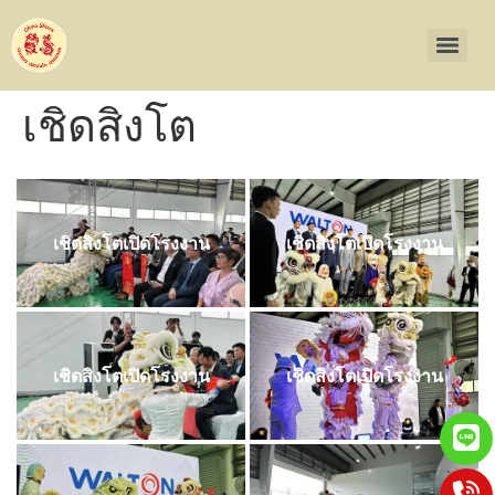
เชิดสิงโต
เชิดสิงโตเปิดโรงงาน
เชิดสิงโตเปิดโรงงาน
เชิดสิงโตเปิดโรงงาน
เชิดสิงโตเปิดโรงงาน