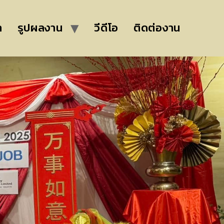
ล
รูปผลงาน
วีดีโอ
ติดต่องาน