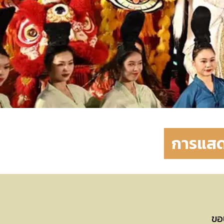
การแสด
ขอบ