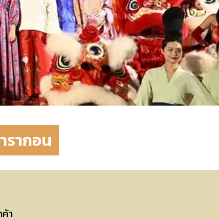
พารากอน
กค้า