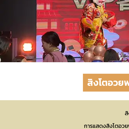
สิงโตอวยพ
ส
การแสดงสิงโตอวยพร