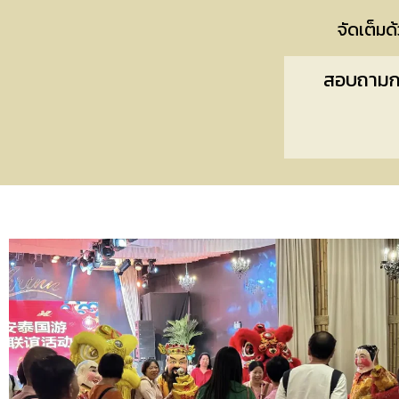
จัดเต็มด
สอบถามกา