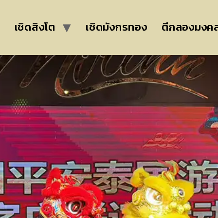
เชิดสิงโต
เชิดมังกรทอง
ตีกลองมงค