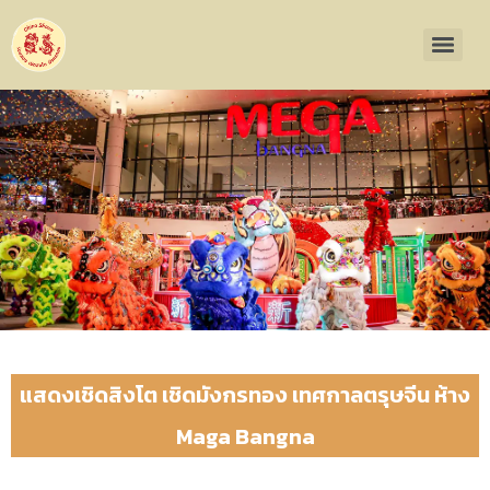
แสดงเชิดสิงโต เชิดมังกรทอง เทศกาลตรุษจีน ห้าง
Maga Bangna